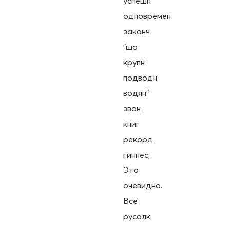
успешн
одновремен
законч
"шо
крупн
подводн
водян"
зван
книг
рекорд
гиннес,
Это
очевидно.
Все
русалк