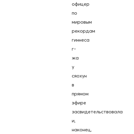
офицер
по
мировым
рекордам
гиннеса
г-
жа
у
сяохун
в
прямом
эфире
засвидетельствовала
и,
наконец,