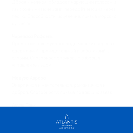
песню. Способности: исцеление, призыв морских
существ.
Черепаха Рафаэль
Представитель мудрого рода морских черепах,
сдержанный, проницательный и заботливый к
слабым. Способности: звуковые вибрации,
управление льдом.
Медуза Аврора
Энергичная и мечтательная, романтичная и
добрая. Способности: призыв падающих звёзд.
Акула Танк
На первый взгляд простоватый и добродушный,
однако обладает огромной внутренней силой и
искренним характером. Способности: управление
молниями.
Морской конёк Венера