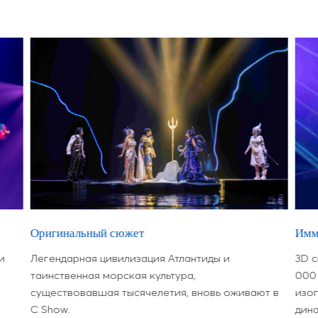
Оригинальный сюжет
Имм
и
Легендарная цивилизация Атлантиды и
3D с
таинственная морская культура,
000
существовавшая тысячелетия, вновь оживают в
изог
C Show.
дин