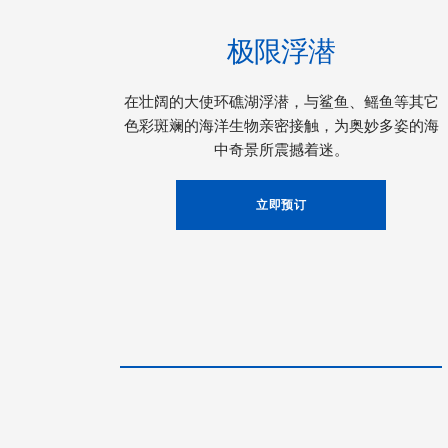
极限浮潜
在壮阔的大使环礁湖浮潜，与鲨鱼、鳐鱼等其它
色彩斑斓的海洋生物亲密接触，为奥妙多姿的海
中奇景所震撼着迷。
立即预订