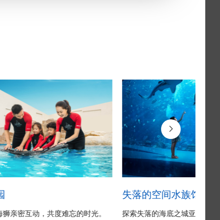
园
失落的空间水族馆
海狮亲密互动，共度难忘的时光。
探索失落的海底之城亚特兰蒂