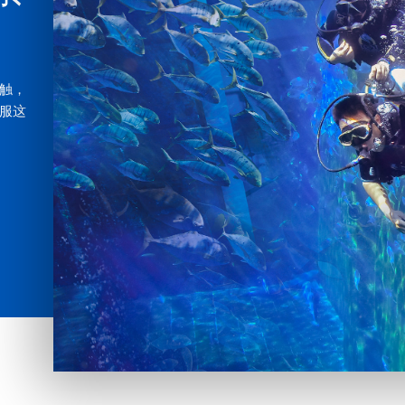
触，
服这