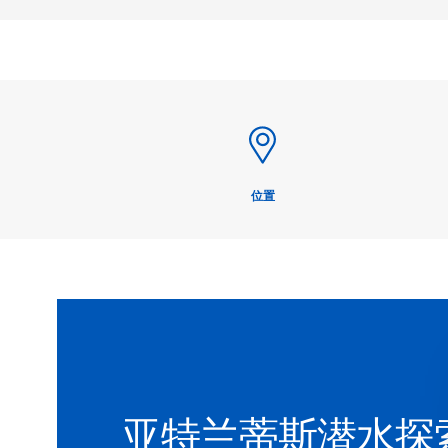
位置
亚特兰蒂斯潜水探