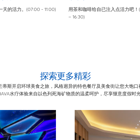
活力。(07:00 - 11:00)
用茶和咖啡给自已注入点活力吧！(14
– 16:30)
探索更多精彩
特兰蒂斯开启环球美食之旅，风格迥异的特色餐厅及美食街让您大饱口
HAVA水疗体验来自以色列死海矿物质的温柔呵护，尽享惬意度假时