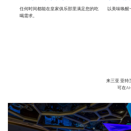
，红酒
任何时间都能在皇家俱乐部里满足您的吃
以美味唤醒一天的
疲惫的
喝需求。
来三亚·亚
可在A