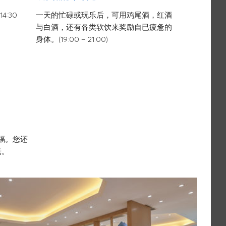
:30
一天的忙碌或玩乐后，可用鸡尾酒，红酒
任何时间都
与白酒，还有各类软饮来奖励自已疲惫的
喝需求。
身体。(19:00 – 21:00)
福。您还
光。