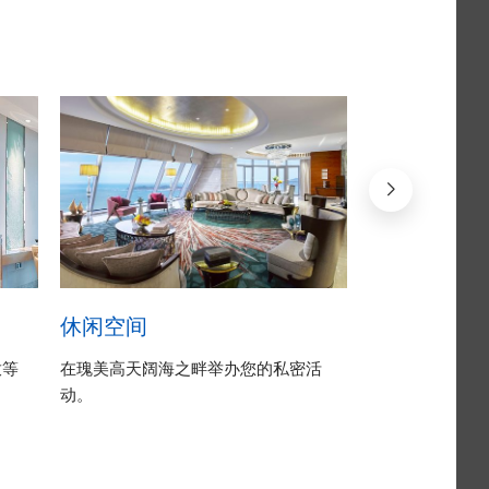
休闲空间
浴室
放等
在瑰美高天阔海之畔举办您的私密活
浴室配有宽大的
动。
间，海景相伴，