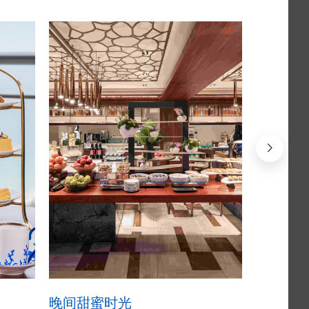
晚间甜蜜时光
全天供