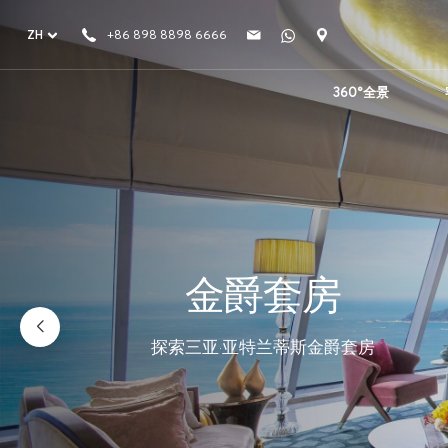
ZH
+86 898 8898 6666
360°全景
金爵套房
探索三亚·亚特兰蒂斯金爵套房