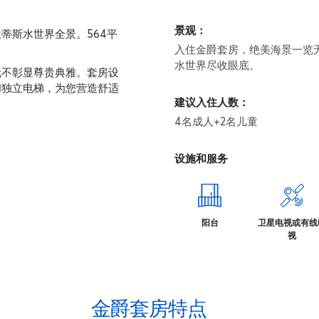
景观：
蒂斯水世界全景。564平
入住金爵套房，绝美海景一览
水世界尽收眼底。
无不彰显尊贵典雅。套房设
和独立电梯，为您营造舒适
建议入住人数：
4名成人+2名儿童
设施和服务
阳台
卫星电视或有线
视
金爵套房特点