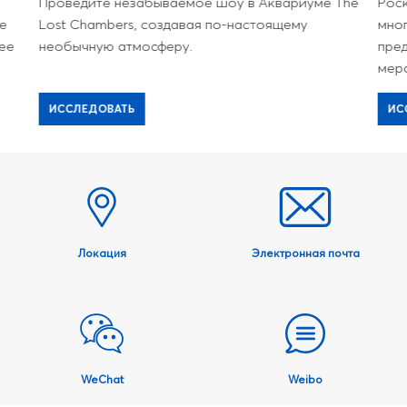
Проведите незабываемое шоу в Аквариуме The
Рос
е
Lost Chambers, создавая по-настоящему
мно
ее
необычную атмосферу.
пре
мер
ИССЛЕДОВАТЬ
ИС
Локация
Электронная почта
WeChat
Weibo