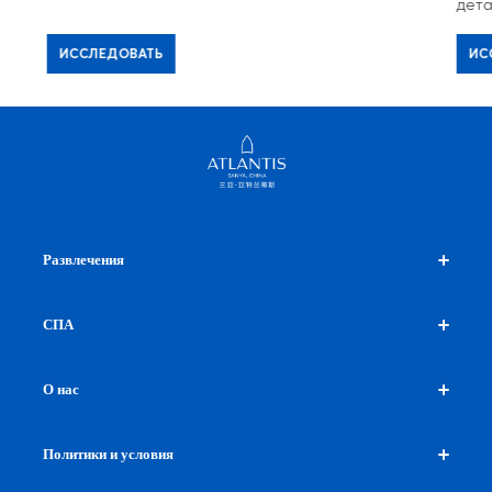
дета
ИССЛЕДОВАТЬ
ИС
Развлечения
C Show
СПА
Шопинг
Покупки на территории
СПА и фитнес
О нас
Достопримечательности рядом
AHAVA SPA
Фитнес-центр
О нас
Политики и условия
Контакты